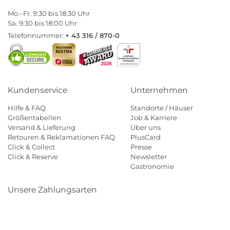
Mo.–Fr. 9:30 bis 18:30 Uhr
Sa. 9:30 bis 18:00 Uhr
Telefonnummer:
+ 43 316 / 870-0
Kundenservice
Unternehmen
Hilfe & FAQ
Standorte / Häuser
Größentabellen
Job & Karriere
Versand & Lieferung
Über uns
Retouren & Reklamationen FAQ
PlusCard
Click & Collect
Presse
Click & Reserve
Newsletter
Gastronomie
Unsere Zahlungsarten
Klarna
Paypal
Mastercard
Visa
Diners
Eps
Shop
Applepay
Amazon