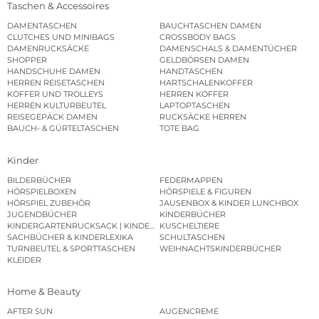
Taschen & Accessoires
DAMENTASCHEN
BAUCHTASCHEN DAMEN
CLUTCHES UND MINIBAGS
CROSSBODY BAGS
DAMENRUCKSÄCKE
DAMENSCHALS & DAMENTÜCHER
SHOPPER
GELDBÖRSEN DAMEN
HANDSCHUHE DAMEN
HANDTASCHEN
HERREN REISETASCHEN
HARTSCHALENKOFFER
KOFFER UND TROLLEYS
HERREN KOFFER
HERREN KULTURBEUTEL
LAPTOPTASCHEN
REISEGEPÄCK DAMEN
RUCKSÄCKE HERREN
BAUCH- & GÜRTELTASCHEN
TOTE BAG
Kinder
BILDERBÜCHER
FEDERMAPPEN
HÖRSPIELBOXEN
HÖRSPIELE & FIGUREN
HÖRSPIEL ZUBEHÖR
JAUSENBOX & KINDER LUNCHBOX
JUGENDBÜCHER
KINDERBÜCHER
KINDERGARTENRUCKSACK | KINDERGARTENBEUTEL
KUSCHELTIERE
SACHBÜCHER & KINDERLEXIKA
SCHULTASCHEN
TURNBEUTEL & SPORTTASCHEN
WEIHNACHTSKINDERBÜCHER
KLEIDER
Home & Beauty
AFTER SUN
AUGENCREME