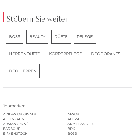
Stöbern Sie weiter
BOSS
BEAUTY
DÜFTE
PFLEGE
HERRENDÜFTE
KÖRPERPFLEGE
DEODORANTS
DEO HERREN
Topmarken
ADIDAS ORIGINALS
AESOP
AFFENZAHN
ALESSI
ARMANI/PRIVÉ
ARMEDANGELS
BARBOUR
BDK
BIRKENSTOCK
BOSS