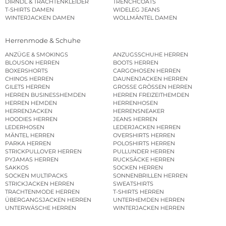
DIRNDL & TRACHTENKLEIDER
TRENCHCOATS
T-SHIRTS DAMEN
WIDELEG JEANS
WINTERJACKEN DAMEN
WOLLMÄNTEL DAMEN
Herrenmode & Schuhe
ANZÜGE & SMOKINGS
ANZUGSSCHUHE HERREN
BLOUSON HERREN
BOOTS HERREN
BOXERSHORTS
CARGOHOSEN HERREN
CHINOS HERREN
DAUNENJACKEN HERREN
GILETS HERREN
GROSSE GRÖSSEN HERREN
HERREN BUSINESSHEMDEN
HERREN FREIZEITHEMDEN
HERREN HEMDEN
HERRENHOSEN
HERRENJACKEN
HERRENSNEAKER
HOODIES HERREN
JEANS HERREN
LEDERHOSEN
LEDERJACKEN HERREN
MÄNTEL HERREN
OVERSHIRTS HERREN
PARKA HERREN
POLOSHIRTS HERREN
STRICKPULLOVER HERREN
PULLUNDER HERREN
PYJAMAS HERREN
RUCKSÄCKE HERREN
SAKKOS
SOCKEN HERREN
SOCKEN MULTIPACKS
SONNENBRILLEN HERREN
STRICKJACKEN HERREN
SWEATSHIRTS
TRACHTENMODE HERREN
T-SHIRTS HERREN
ÜBERGANGSJACKEN HERREN
UNTERHEMDEN HERREN
UNTERWÄSCHE HERREN
WINTERJACKEN HERREN