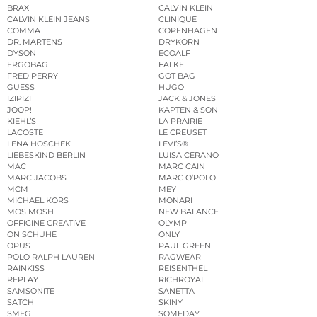
BRAX
CALVIN KLEIN
CALVIN KLEIN JEANS
CLINIQUE
COMMA
COPENHAGEN
DR. MARTENS
DRYKORN
DYSON
ECOALF
ERGOBAG
FALKE
FRED PERRY
GOT BAG
GUESS
HUGO
IZIPIZI
JACK & JONES
JOOP!
KAPTEN & SON
KIEHL’S
LA PRAIRIE
LACOSTE
LE CREUSET
LENA HOSCHEK
LEVI’S®
LIEBESKIND BERLIN
LUISA CERANO
MAC
MARC CAIN
MARC JACOBS
MARC O’POLO
MCM
MEY
MICHAEL KORS
MONARI
MOS MOSH
NEW BALANCE
OFFICINE CREATIVE
OLYMP
ON SCHUHE
ONLY
OPUS
PAUL GREEN
POLO RALPH LAUREN
RAGWEAR
RAINKISS
REISENTHEL
REPLAY
RICHROYAL
SAMSONITE
SANETTA
SATCH
SKINY
SMEG
SOMEDAY