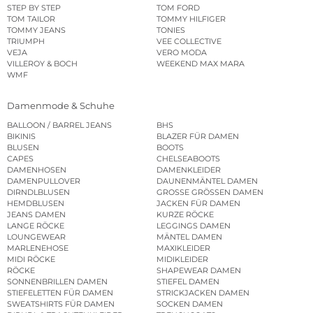
STEP BY STEP
TOM FORD
TOM TAILOR
TOMMY HILFIGER
TOMMY JEANS
TONIES
TRIUMPH
VEE COLLECTIVE
VEJA
VERO MODA
VILLEROY & BOCH
WEEKEND MAX MARA
WMF
Damenmode & Schuhe
BALLOON / BARREL JEANS
BHS
BIKINIS
BLAZER FÜR DAMEN
BLUSEN
BOOTS
CAPES
CHELSEABOOTS
DAMENHOSEN
DAMENKLEIDER
DAMENPULLOVER
DAUNENMÄNTEL DAMEN
DIRNDLBLUSEN
GROSSE GRÖSSEN DAMEN
HEMDBLUSEN
JACKEN FÜR DAMEN
JEANS DAMEN
KURZE RÖCKE
LANGE RÖCKE
LEGGINGS DAMEN
LOUNGEWEAR
MÄNTEL DAMEN
MARLENEHOSE
MAXIKLEIDER
MIDI RÖCKE
MIDIKLEIDER
RÖCKE
SHAPEWEAR DAMEN
SONNENBRILLEN DAMEN
STIEFEL DAMEN
STIEFELETTEN FÜR DAMEN
STRICKJACKEN DAMEN
SWEATSHIRTS FÜR DAMEN
SOCKEN DAMEN