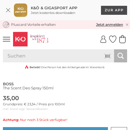
K&Ö & GIGASPORT APP
ZUR APP
Jetzt kostenlos downloaden
Pluscard Vorteile erhalten
KOSTENLOSER VERSAND* & RÜCKVERSAND
Jetzt anmelden
UNSERE APP
CLICK &
CLICK &
COLLECT
RESERVE
Beliebt!
Eine Person hat den Artikel gerade im Warenkorb
BOSS
The Scent Deo Spray 150ml
35,00
Grundpreis: € 23,34 / Preis pro 100ml
inkl. Mwst zzgl.
Versandkosten
Achtung:
Nur noch 3 Stück verfügbar!