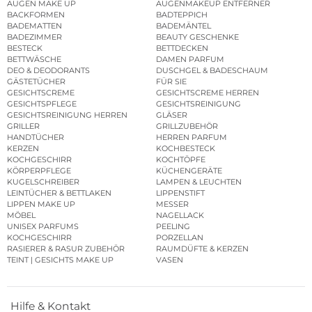
AUGEN MAKE UP
AUGENMAKEUP ENTFERNER
BACKFORMEN
BADTEPPICH
BADEMATTEN
BADEMÄNTEL
BADEZIMMER
BEAUTY GESCHENKE
BESTECK
BETTDECKEN
BETTWÄSCHE
DAMEN PARFUM
DEO & DEODORANTS
DUSCHGEL & BADESCHAUM
GÄSTETÜCHER
FÜR SIE
GESICHTSCREME
GESICHTSCREME HERREN
GESICHTSPFLEGE
GESICHTSREINIGUNG
GESICHTSREINIGUNG HERREN
GLÄSER
GRILLER
GRILLZUBEHÖR
HANDTÜCHER
HERREN PARFUM
KERZEN
KOCHBESTECK
KOCHGESCHIRR
KOCHTÖPFE
KÖRPERPFLEGE
KÜCHENGERÄTE
KUGELSCHREIBER
LAMPEN & LEUCHTEN
LEINTÜCHER & BETTLAKEN
LIPPENSTIFT
LIPPEN MAKE UP
MESSER
MÖBEL
NAGELLACK
UNISEX PARFUMS
PEELING
KOCHGESCHIRR
PORZELLAN
RASIERER & RASUR ZUBEHÖR
RAUMDÜFTE & KERZEN
TEINT | GESICHTS MAKE UP
VASEN
Hilfe & Kontakt