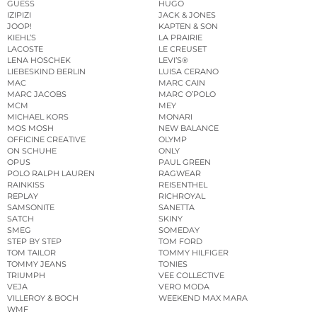
GUESS
HUGO
IZIPIZI
JACK & JONES
JOOP!
KAPTEN & SON
KIEHL’S
LA PRAIRIE
LACOSTE
LE CREUSET
LENA HOSCHEK
LEVI’S®
LIEBESKIND BERLIN
LUISA CERANO
MAC
MARC CAIN
MARC JACOBS
MARC O’POLO
MCM
MEY
MICHAEL KORS
MONARI
MOS MOSH
NEW BALANCE
OFFICINE CREATIVE
OLYMP
ON SCHUHE
ONLY
OPUS
PAUL GREEN
POLO RALPH LAUREN
RAGWEAR
RAINKISS
REISENTHEL
REPLAY
RICHROYAL
SAMSONITE
SANETTA
SATCH
SKINY
SMEG
SOMEDAY
STEP BY STEP
TOM FORD
TOM TAILOR
TOMMY HILFIGER
TOMMY JEANS
TONIES
TRIUMPH
VEE COLLECTIVE
VEJA
VERO MODA
VILLEROY & BOCH
WEEKEND MAX MARA
WMF