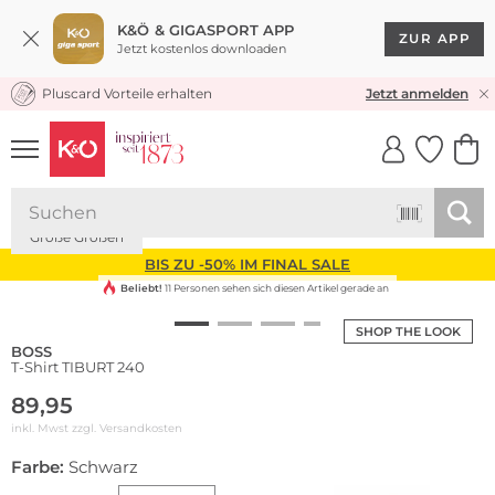
K&Ö & GIGASPORT APP
ZUR APP
Jetzt kostenlos downloaden
Pluscard Vorteile erhalten
KOSTENLOSER VERSAND* & RÜCKVERSAND
Jetzt anmelden
UNSERE APP
CLICK &
CLICK &
COLLECT
RESERVE
Große Größen
BIS ZU -50% IM FINAL SALE
Beliebt!
11 Personen sehen sich diesen Artikel gerade an
SHOP THE LOOK
BOSS
T-Shirt TIBURT 240
89,95
inkl. Mwst zzgl.
Versandkosten
Farbe:
Schwarz