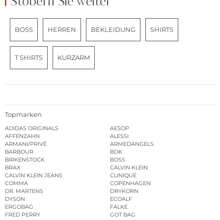
Stöbern Sie weiter
BOSS
HERREN
BEKLEIDUNG
SHIRTS
T SHIRTS
KURZARM
Topmarken
ADIDAS ORIGINALS
AESOP
AFFENZAHN
ALESSI
ARMANI/PRIVÉ
ARMEDANGELS
BARBOUR
BDK
BIRKENSTOCK
BOSS
BRAX
CALVIN KLEIN
CALVIN KLEIN JEANS
CLINIQUE
COMMA
COPENHAGEN
DR. MARTENS
DRYKORN
DYSON
ECOALF
ERGOBAG
FALKE
FRED PERRY
GOT BAG