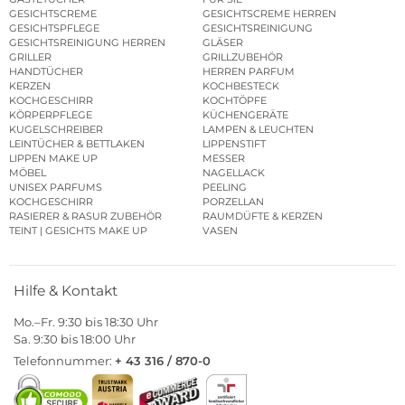
GESICHTSCREME
GESICHTSCREME HERREN
GESICHTSPFLEGE
GESICHTSREINIGUNG
GESICHTSREINIGUNG HERREN
GLÄSER
GRILLER
GRILLZUBEHÖR
HANDTÜCHER
HERREN PARFUM
KERZEN
KOCHBESTECK
KOCHGESCHIRR
KOCHTÖPFE
KÖRPERPFLEGE
KÜCHENGERÄTE
KUGELSCHREIBER
LAMPEN & LEUCHTEN
LEINTÜCHER & BETTLAKEN
LIPPENSTIFT
LIPPEN MAKE UP
MESSER
MÖBEL
NAGELLACK
UNISEX PARFUMS
PEELING
KOCHGESCHIRR
PORZELLAN
RASIERER & RASUR ZUBEHÖR
RAUMDÜFTE & KERZEN
TEINT | GESICHTS MAKE UP
VASEN
Hilfe & Kontakt
Mo.–Fr. 9:30 bis 18:30 Uhr
Sa. 9:30 bis 18:00 Uhr
Telefonnummer:
+ 43 316 / 870-0