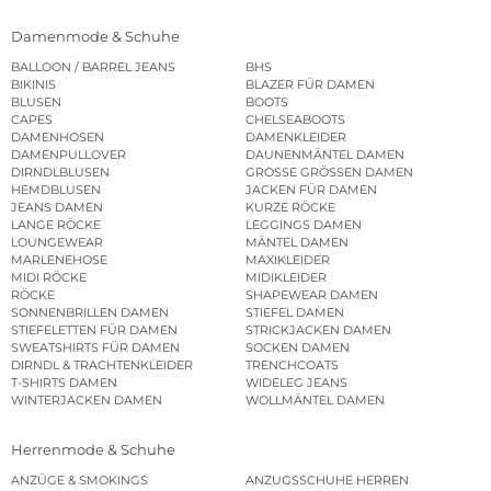
Damenmode & Schuhe
BALLOON / BARREL JEANS
BHS
BIKINIS
BLAZER FÜR DAMEN
BLUSEN
BOOTS
CAPES
CHELSEABOOTS
DAMENHOSEN
DAMENKLEIDER
DAMENPULLOVER
DAUNENMÄNTEL DAMEN
DIRNDLBLUSEN
GROSSE GRÖSSEN DAMEN
HEMDBLUSEN
JACKEN FÜR DAMEN
JEANS DAMEN
KURZE RÖCKE
LANGE RÖCKE
LEGGINGS DAMEN
LOUNGEWEAR
MÄNTEL DAMEN
MARLENEHOSE
MAXIKLEIDER
MIDI RÖCKE
MIDIKLEIDER
RÖCKE
SHAPEWEAR DAMEN
SONNENBRILLEN DAMEN
STIEFEL DAMEN
STIEFELETTEN FÜR DAMEN
STRICKJACKEN DAMEN
SWEATSHIRTS FÜR DAMEN
SOCKEN DAMEN
DIRNDL & TRACHTENKLEIDER
TRENCHCOATS
T-SHIRTS DAMEN
WIDELEG JEANS
WINTERJACKEN DAMEN
WOLLMÄNTEL DAMEN
Herrenmode & Schuhe
ANZÜGE & SMOKINGS
ANZUGSSCHUHE HERREN