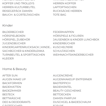
KOFFER UND TROLLEYS
HERREN KOFFER
HERREN KULTURBEUTEL
LAPTOPTASCHEN
REISEGEPÄCK DAMEN
RUCKSÄCKE HERREN
BAUCH- & GÜRTELTASCHEN
TOTE BAG
Kinder
BILDERBÜCHER
FEDERMAPPEN
HÖRSPIELBOXEN
HÖRSPIELE & FIGUREN
HÖRSPIEL ZUBEHÖR
JAUSENBOX & KINDER LUNCHBOX
JUGENDBÜCHER
KINDERBÜCHER
KINDERGARTENRUCKSACK | KINDERGARTENBEUTEL
KUSCHELTIERE
SACHBÜCHER & KINDERLEXIKA
SCHULTASCHEN
TURNBEUTEL & SPORTTASCHEN
WEIHNACHTSKINDERBÜCHER
KLEIDER
Home & Beauty
AFTER SUN
AUGENCREME
AUGEN MAKE UP
AUGENMAKEUP ENTFERNER
BACKFORMEN
BADTEPPICH
BADEMATTEN
BADEMÄNTEL
BADEZIMMER
BEAUTY GESCHENKE
BESTECK
BETTDECKEN
BETTWÄSCHE
DAMEN PARFUM
DEO & DEODORANTS
DUSCHGEL & BADESCHAUM
GÄSTETÜCHER
FÜR SIE