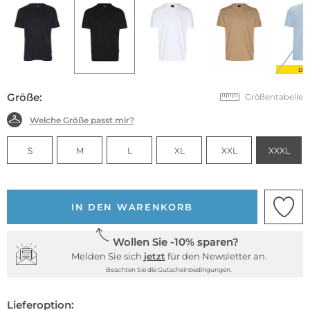
DE
Größe:
Größentabelle
Welche Größe passt mir?
S
M
L
XL
XXL
XXXL
IN DEN WARENKORB
Wollen Sie -10% sparen?
Melden Sie sich
jetzt
für den Newsletter an.
Beachten Sie die Gutscheinbedingungen.
Lieferoption: