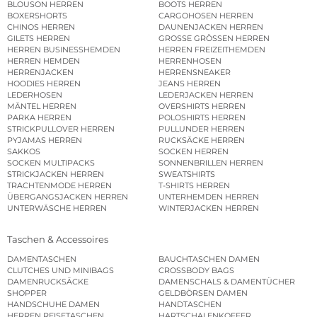
BLOUSON HERREN
BOOTS HERREN
BOXERSHORTS
CARGOHOSEN HERREN
CHINOS HERREN
DAUNENJACKEN HERREN
GILETS HERREN
GROSSE GRÖSSEN HERREN
HERREN BUSINESSHEMDEN
HERREN FREIZEITHEMDEN
HERREN HEMDEN
HERRENHOSEN
HERRENJACKEN
HERRENSNEAKER
HOODIES HERREN
JEANS HERREN
LEDERHOSEN
LEDERJACKEN HERREN
MÄNTEL HERREN
OVERSHIRTS HERREN
PARKA HERREN
POLOSHIRTS HERREN
STRICKPULLOVER HERREN
PULLUNDER HERREN
PYJAMAS HERREN
RUCKSÄCKE HERREN
SAKKOS
SOCKEN HERREN
SOCKEN MULTIPACKS
SONNENBRILLEN HERREN
STRICKJACKEN HERREN
SWEATSHIRTS
TRACHTENMODE HERREN
T-SHIRTS HERREN
ÜBERGANGSJACKEN HERREN
UNTERHEMDEN HERREN
UNTERWÄSCHE HERREN
WINTERJACKEN HERREN
Taschen & Accessoires
DAMENTASCHEN
BAUCHTASCHEN DAMEN
CLUTCHES UND MINIBAGS
CROSSBODY BAGS
DAMENRUCKSÄCKE
DAMENSCHALS & DAMENTÜCHER
SHOPPER
GELDBÖRSEN DAMEN
HANDSCHUHE DAMEN
HANDTASCHEN
HERREN REISETASCHEN
HARTSCHALENKOFFER