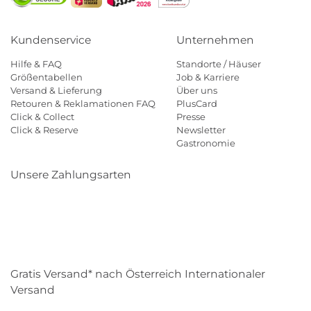
Kundenservice
Unternehmen
Hilfe & FAQ
Standorte / Häuser
Größentabellen
Job & Karriere
Versand & Lieferung
Über uns
Retouren & Reklamationen FAQ
PlusCard
Click & Collect
Presse
Click & Reserve
Newsletter
Gastronomie
Unsere Zahlungsarten
Klarna
Paypal
Mastercard
Visa
Diners
Eps
Shop
Applepay
Amazon
Gratis Versand* nach Österreich Internationaler
Versand