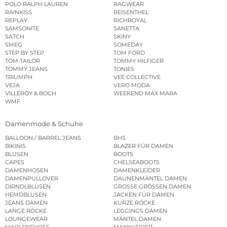
POLO RALPH LAUREN
RAGWEAR
RAINKISS
REISENTHEL
REPLAY
RICHROYAL
SAMSONITE
SANETTA
SATCH
SKINY
SMEG
SOMEDAY
STEP BY STEP
TOM FORD
TOM TAILOR
TOMMY HILFIGER
TOMMY JEANS
TONIES
TRIUMPH
VEE COLLECTIVE
VEJA
VERO MODA
VILLEROY & BOCH
WEEKEND MAX MARA
WMF
Damenmode & Schuhe
BALLOON / BARREL JEANS
BHS
BIKINIS
BLAZER FÜR DAMEN
BLUSEN
BOOTS
CAPES
CHELSEABOOTS
DAMENHOSEN
DAMENKLEIDER
DAMENPULLOVER
DAUNENMÄNTEL DAMEN
DIRNDLBLUSEN
GROSSE GRÖSSEN DAMEN
HEMDBLUSEN
JACKEN FÜR DAMEN
JEANS DAMEN
KURZE RÖCKE
LANGE RÖCKE
LEGGINGS DAMEN
LOUNGEWEAR
MÄNTEL DAMEN