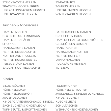
STRICKJACKEN HERREN
SWEATSHIRTS
TRACHTENMODE HERREN
T-SHIRTS HERREN
ÜBERGANGSJACKEN HERREN
UNTERHEMDEN HERREN
UNTERWÄSCHE HERREN
WINTERJACKEN HERREN
Taschen & Accessoires
DAMENTASCHEN
BAUCHTASCHEN DAMEN
CLUTCHES UND MINIBAGS
CROSSBODY BAGS
DAMENRUCKSÄCKE
DAMENSCHALS & DAMENTÜCHER
SHOPPER
GELDBÖRSEN DAMEN
HANDSCHUHE DAMEN
HANDTASCHEN
HERREN REISETASCHEN
HARTSCHALENKOFFER
KOFFER UND TROLLEYS
HERREN KOFFER
HERREN KULTURBEUTEL
LAPTOPTASCHEN
REISEGEPÄCK DAMEN
RUCKSÄCKE HERREN
BAUCH- & GÜRTELTASCHEN
TOTE BAG
Kinder
BILDERBÜCHER
FEDERMAPPEN
HÖRSPIELBOXEN
HÖRSPIELE & FIGUREN
HÖRSPIEL ZUBEHÖR
JAUSENBOX & KINDER LUNCHBOX
JUGENDBÜCHER
KINDERBÜCHER
KINDERGARTENRUCKSACK | KINDERGARTENBEUTEL
KUSCHELTIERE
SACHBÜCHER & KINDERLEXIKA
SCHULTASCHEN
TURNBEUTEL & SPORTTASCHEN
WEIHNACHTSKINDERBÜCHER