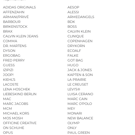
ADIDAS ORIGINALS
AESOP
AFFENZAHN
ALESSI
ARMANI/PRIVÉ
ARMEDANGELS
BARBOUR
BDK
BIRKENSTOCK
BOSS
BRAX
CALVIN KLEIN
CALVIN KLEIN JEANS
CLINIQUE
COMMA
COPENHAGEN
DR. MARTENS
DRYKORN
DYSON
ECOALF
ERGOBAG
FALKE
FRED PERRY
GOT BAG
GUESS
HUGO
IZIPIZI
JACK & JONES
JOOP!
KAPTEN & SON
KIEHL’S
LA PRAIRIE
LACOSTE
LE CREUSET
LENA HOSCHEK
LEVI’S®
LIEBESKIND BERLIN
LUISA CERANO
MAC
MARC CAIN
MARC JACOBS
MARC O’POLO
MCM
MEY
MICHAEL KORS
MONARI
MOS MOSH
NEW BALANCE
OFFICINE CREATIVE
OLYMP
ON SCHUHE
ONLY
OPUS
PAUL GREEN