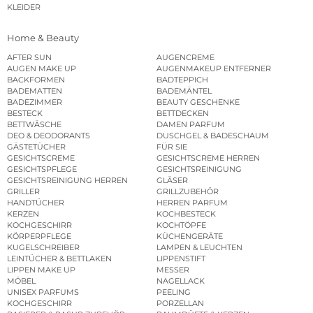
KLEIDER
Home & Beauty
AFTER SUN
AUGENCREME
AUGEN MAKE UP
AUGENMAKEUP ENTFERNER
BACKFORMEN
BADTEPPICH
BADEMATTEN
BADEMÄNTEL
BADEZIMMER
BEAUTY GESCHENKE
BESTECK
BETTDECKEN
BETTWÄSCHE
DAMEN PARFUM
DEO & DEODORANTS
DUSCHGEL & BADESCHAUM
GÄSTETÜCHER
FÜR SIE
GESICHTSCREME
GESICHTSCREME HERREN
GESICHTSPFLEGE
GESICHTSREINIGUNG
GESICHTSREINIGUNG HERREN
GLÄSER
GRILLER
GRILLZUBEHÖR
HANDTÜCHER
HERREN PARFUM
KERZEN
KOCHBESTECK
KOCHGESCHIRR
KOCHTÖPFE
KÖRPERPFLEGE
KÜCHENGERÄTE
KUGELSCHREIBER
LAMPEN & LEUCHTEN
LEINTÜCHER & BETTLAKEN
LIPPENSTIFT
LIPPEN MAKE UP
MESSER
MÖBEL
NAGELLACK
UNISEX PARFUMS
PEELING
KOCHGESCHIRR
PORZELLAN