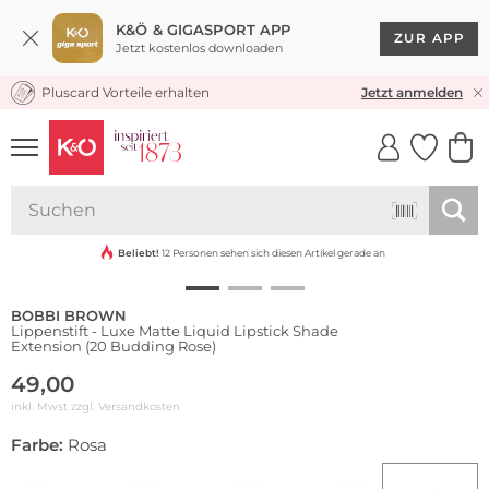
K&Ö & GIGASPORT APP
ZUR APP
Jetzt kostenlos downloaden
Pluscard Vorteile erhalten
KOSTENLOSER VERSAND* & RÜCKVERSAND
Jetzt anmelden
UNSERE APP
CLICK &
CLICK &
COLLECT
RESERVE
Beliebt!
12 Personen sehen sich diesen Artikel gerade an
BOBBI BROWN
Lippenstift - Luxe Matte Liquid Lipstick Shade
Extension (20 Budding Rose)
49,00
inkl. Mwst zzgl.
Versandkosten
Farbe:
Rosa