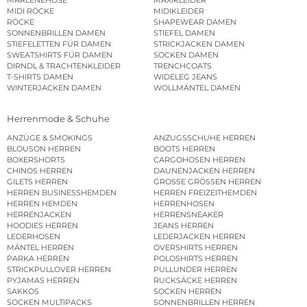
MARLENEHOSE
MAXIKLEIDER
MIDI RÖCKE
MIDIKLEIDER
RÖCKE
SHAPEWEAR DAMEN
SONNENBRILLEN DAMEN
STIEFEL DAMEN
STIEFELETTEN FÜR DAMEN
STRICKJACKEN DAMEN
SWEATSHIRTS FÜR DAMEN
SOCKEN DAMEN
DIRNDL & TRACHTENKLEIDER
TRENCHCOATS
T-SHIRTS DAMEN
WIDELEG JEANS
WINTERJACKEN DAMEN
WOLLMÄNTEL DAMEN
Herrenmode & Schuhe
ANZÜGE & SMOKINGS
ANZUGSSCHUHE HERREN
BLOUSON HERREN
BOOTS HERREN
BOXERSHORTS
CARGOHOSEN HERREN
CHINOS HERREN
DAUNENJACKEN HERREN
GILETS HERREN
GROSSE GRÖSSEN HERREN
HERREN BUSINESSHEMDEN
HERREN FREIZEITHEMDEN
HERREN HEMDEN
HERRENHOSEN
HERRENJACKEN
HERRENSNEAKER
HOODIES HERREN
JEANS HERREN
LEDERHOSEN
LEDERJACKEN HERREN
MÄNTEL HERREN
OVERSHIRTS HERREN
PARKA HERREN
POLOSHIRTS HERREN
STRICKPULLOVER HERREN
PULLUNDER HERREN
PYJAMAS HERREN
RUCKSÄCKE HERREN
SAKKOS
SOCKEN HERREN
SOCKEN MULTIPACKS
SONNENBRILLEN HERREN