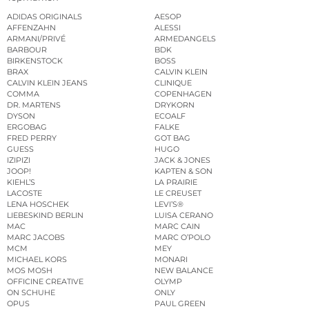
ADIDAS ORIGINALS
AESOP
AFFENZAHN
ALESSI
ARMANI/PRIVÉ
ARMEDANGELS
BARBOUR
BDK
BIRKENSTOCK
BOSS
BRAX
CALVIN KLEIN
CALVIN KLEIN JEANS
CLINIQUE
COMMA
COPENHAGEN
DR. MARTENS
DRYKORN
DYSON
ECOALF
ERGOBAG
FALKE
FRED PERRY
GOT BAG
GUESS
HUGO
IZIPIZI
JACK & JONES
JOOP!
KAPTEN & SON
KIEHL’S
LA PRAIRIE
LACOSTE
LE CREUSET
LENA HOSCHEK
LEVI’S®
LIEBESKIND BERLIN
LUISA CERANO
MAC
MARC CAIN
MARC JACOBS
MARC O’POLO
MCM
MEY
MICHAEL KORS
MONARI
MOS MOSH
NEW BALANCE
OFFICINE CREATIVE
OLYMP
ON SCHUHE
ONLY
OPUS
PAUL GREEN