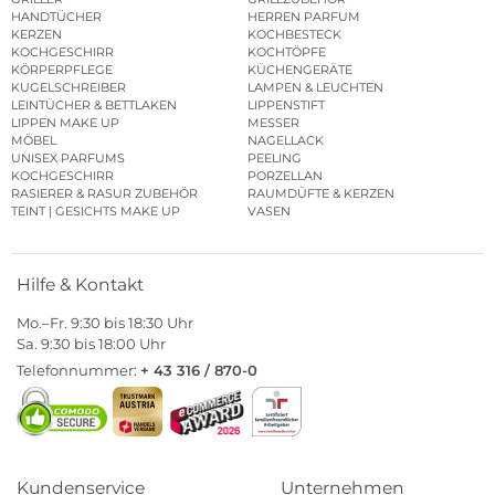
HANDTÜCHER
HERREN PARFUM
KERZEN
KOCHBESTECK
KOCHGESCHIRR
KOCHTÖPFE
KÖRPERPFLEGE
KÜCHENGERÄTE
KUGELSCHREIBER
LAMPEN & LEUCHTEN
LEINTÜCHER & BETTLAKEN
LIPPENSTIFT
LIPPEN MAKE UP
MESSER
MÖBEL
NAGELLACK
UNISEX PARFUMS
PEELING
KOCHGESCHIRR
PORZELLAN
RASIERER & RASUR ZUBEHÖR
RAUMDÜFTE & KERZEN
TEINT | GESICHTS MAKE UP
VASEN
Hilfe & Kontakt
Mo.–Fr. 9:30 bis 18:30 Uhr
Sa. 9:30 bis 18:00 Uhr
Telefonnummer:
+ 43 316 / 870-0
Kundenservice
Unternehmen