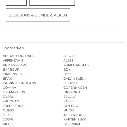
BLOUSONS & BOMBERJACKEN
Topmarken
ADIDAS ORIGINALS
AESOP
AFFENZAHN
ALESSI
ARMANI/PRIVÉ
ARMEDANGELS
BARBOUR
BDK
BIRKENSTOCK
BOSS
BRAX
CALVIN KLEIN
CALVIN KLEIN JEANS
CLINIQUE
COMMA
COPENHAGEN
DR. MARTENS
DRYKORN
DYSON
ECOALF
ERGOBAG
FALKE
FRED PERRY
GOT BAG
GUESS
HUGO
IZIPIZI
JACK & JONES
JOOP!
KAPTEN & SON
KIEHL’S
LA PRAIRIE