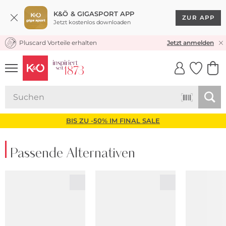
K&Ö & GIGASPORT APP
ZUR APP
Jetzt kostenlos downloaden
Pluscard Vorteile erhalten
KOSTENLOSER VERSAND* & RÜCKVERSAND
Jetzt anmelden
UNSERE APP
CLICK &
CLICK &
COLLECT
RESERVE
BIS ZU -50% IM FINAL SALE
Passende Alternativen