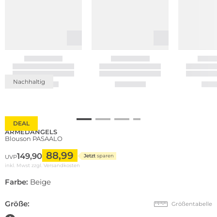
Nachhaltig
DEAL
ARMEDANGELS
Blouson PASAALO
88,99
149,90
Jetzt
sparen
UVP
inkl. Mwst zzgl.
Versandkosten
Farbe:
Beige
Größe:
Größentabelle