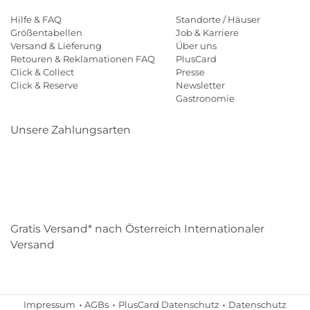
Hilfe & FAQ
Standorte / Häuser
Größentabellen
Job & Karriere
Versand & Lieferung
Über uns
Retouren & Reklamationen FAQ
PlusCard
Click & Collect
Presse
Click & Reserve
Newsletter
Gastronomie
Unsere Zahlungsarten
Klarna
Paypal
Mastercard
Visa
Diners
Eps
Shop
Applepay
Amazon
Gratis Versand* nach Österreich Internationaler
Versand
Impressum
AGBs
PlusCard Datenschutz
Datenschutz