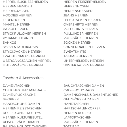
HERREN BUSINESSHEMDEN
HERREN FREIZEITHEMDEN
HERREN HEMDEN
HERRENHOSEN
HERRENJACKEN
HERRENSNEAKER
HOODIES HERREN
JEANS HERREN
LEDERHOSEN
LEDERJACKEN HERREN
MÄNTEL HERREN
OVERSHIRTS HERREN
PARKA HERREN
POLOSHIRTS HERREN
STRICKPULLOVER HERREN
PULLUNDER HERREN
PYJAMAS HERREN
RUCKSÄCKE HERREN
SAKKOS
SOCKEN HERREN
SOCKEN MULTIPACKS
SONNENBRILLEN HERREN
STRICKJACKEN HERREN
SWEATSHIRTS
TRACHTENMODE HERREN
T-SHIRTS HERREN
ÜBERGANGSJACKEN HERREN
UNTERHEMDEN HERREN
UNTERWÄSCHE HERREN
WINTERJACKEN HERREN
Taschen & Accessoires
DAMENTASCHEN
BAUCHTASCHEN DAMEN
CLUTCHES UND MINIBAGS
CROSSBODY BAGS
DAMENRUCKSÄCKE
DAMENSCHALS & DAMENTÜCHER
SHOPPER
GELDBÖRSEN DAMEN
HANDSCHUHE DAMEN
HANDTASCHEN
HERREN REISETASCHEN
HARTSCHALENKOFFER
KOFFER UND TROLLEYS
HERREN KOFFER
HERREN KULTURBEUTEL
LAPTOPTASCHEN
REISEGEPÄCK DAMEN
RUCKSÄCKE HERREN
BAUCH- & GÜRTELTASCHEN
TOTE BAG