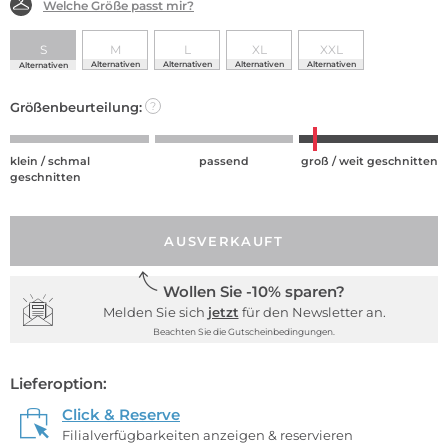
Welche Größe passt mir?
S
M
L
XL
XXL
Alternativen
Alternativen
Alternativen
Alternativen
Alternativen
Größenbeurteilung:
?
klein / schmal
passend
groß / weit geschnitten
geschnitten
AUSVERKAUFT
Wollen Sie -10% sparen?
Melden Sie sich
jetzt
für den Newsletter an.
Beachten Sie die Gutscheinbedingungen.
Lieferoption:
Click & Reserve
Filialverfügbarkeiten anzeigen & reservieren