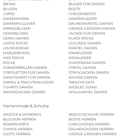
BIKINIS
BLAZER FÜR DAMEN
BLUSEN
BOOTS
CAPES
CHELSEABOOTS
DAMENHOSEN
DAMENKLEIDER
DAMENPULLOVER
DAUNENMÄNTEL DAMEN
DIRNDLBLUSEN
GROSSE GRÖSSEN DAMEN
HEMDBLUSEN
JACKEN FÜR DAMEN
JEANS DAMEN
KURZE RÖCKE
LANGE RÖCKE
LEGGINGS DAMEN
LOUNGEWEAR
MÄNTEL DAMEN
MARLENEHOSE
MAXIKLEIDER
MIDI RÖCKE
MIDIKLEIDER
RÖCKE
SHAPEWEAR DAMEN
SONNENBRILLEN DAMEN
STIEFEL DAMEN
STIEFELETTEN FÜR DAMEN
STRICKJACKEN DAMEN
SWEATSHIRTS FÜR DAMEN
SOCKEN DAMEN
DIRNDL & TRACHTENKLEIDER
TRENCHCOATS
T-SHIRTS DAMEN
WIDELEG JEANS
WINTERJACKEN DAMEN
WOLLMÄNTEL DAMEN
Herrenmode & Schuhe
ANZÜGE & SMOKINGS
ANZUGSSCHUHE HERREN
BLOUSON HERREN
BOOTS HERREN
BOXERSHORTS
CARGOHOSEN HERREN
CHINOS HERREN
DAUNENJACKEN HERREN
GILETS HERREN
GROSSE GRÖSSEN HERREN