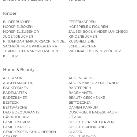
Kinder
BILDERBÜCHER
FEDERMAPPEN
HÖRSPIELBOXEN
HÖRSPIELE & FIGUREN
HÖRSPIEL ZUBEHÖR
JAUSENBOX & KINDER LUNCHBOX
JUGENDBÜCHER
KINDERBÜCHER
KINDERGARTENRUCKSACK | KINDERGARTENBEUTEL
KUSCHELTIERE
SACHBÜCHER & KINDERLEXIKA
SCHULTASCHEN
TURNBEUTEL & SPORTTASCHEN
WEIHNACHTSKINDERBÜCHER
KLEIDER
Home & Beauty
AFTER SUN
AUGENCREME
AUGEN MAKE UP
AUGENMAKEUP ENTFERNER
BACKFORMEN
BADTEPPICH
BADEMATTEN
BADEMÄNTEL
BADEZIMMER
BEAUTY GESCHENKE
BESTECK
BETTDECKEN
BETTWÄSCHE
DAMEN PARFUM
DEO & DEODORANTS
DUSCHGEL & BADESCHAUM
GÄSTETÜCHER
FÜR SIE
GESICHTSCREME
GESICHTSCREME HERREN
GESICHTSPFLEGE
GESICHTSREINIGUNG
GESICHTSREINIGUNG HERREN
GLÄSER
GRILLER
GRILLZUBEHÖR