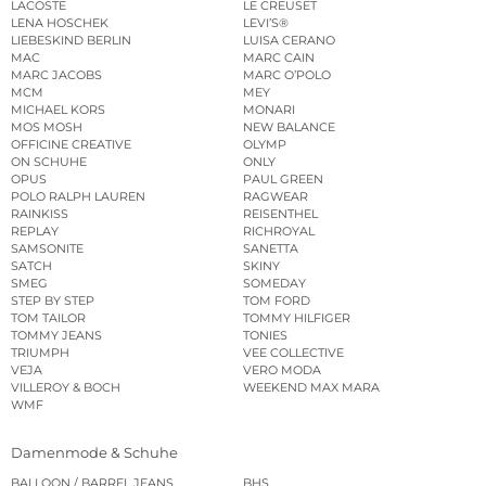
LACOSTE
LE CREUSET
LENA HOSCHEK
LEVI’S®
LIEBESKIND BERLIN
LUISA CERANO
MAC
MARC CAIN
MARC JACOBS
MARC O’POLO
MCM
MEY
MICHAEL KORS
MONARI
MOS MOSH
NEW BALANCE
OFFICINE CREATIVE
OLYMP
ON SCHUHE
ONLY
OPUS
PAUL GREEN
POLO RALPH LAUREN
RAGWEAR
RAINKISS
REISENTHEL
REPLAY
RICHROYAL
SAMSONITE
SANETTA
SATCH
SKINY
SMEG
SOMEDAY
STEP BY STEP
TOM FORD
TOM TAILOR
TOMMY HILFIGER
TOMMY JEANS
TONIES
TRIUMPH
VEE COLLECTIVE
VEJA
VERO MODA
VILLEROY & BOCH
WEEKEND MAX MARA
WMF
Damenmode & Schuhe
BALLOON / BARREL JEANS
BHS