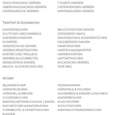
TRACHTENMODE HERREN
T-SHIRTS HERREN
ÜBERGANGSJACKEN HERREN
UNTERHEMDEN HERREN
UNTERWÄSCHE HERREN
WINTERJACKEN HERREN
Taschen & Accessoires
DAMENTASCHEN
BAUCHTASCHEN DAMEN
CLUTCHES UND MINIBAGS
CROSSBODY BAGS
DAMENRUCKSÄCKE
DAMENSCHALS & DAMENTÜCHER
SHOPPER
GELDBÖRSEN DAMEN
HANDSCHUHE DAMEN
HANDTASCHEN
HERREN REISETASCHEN
HARTSCHALENKOFFER
KOFFER UND TROLLEYS
HERREN KOFFER
HERREN KULTURBEUTEL
LAPTOPTASCHEN
REISEGEPÄCK DAMEN
RUCKSÄCKE HERREN
BAUCH- & GÜRTELTASCHEN
TOTE BAG
Kinder
BILDERBÜCHER
FEDERMAPPEN
HÖRSPIELBOXEN
HÖRSPIELE & FIGUREN
HÖRSPIEL ZUBEHÖR
JAUSENBOX & KINDER LUNCHBOX
JUGENDBÜCHER
KINDERBÜCHER
KINDERGARTENRUCKSACK | KINDERGARTENBEUTEL
KUSCHELTIERE
SACHBÜCHER & KINDERLEXIKA
SCHULTASCHEN
TURNBEUTEL & SPORTTASCHEN
WEIHNACHTSKINDERBÜCHER
KLEIDER