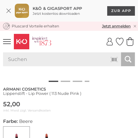
K&Ö & GIGASPORT APP
ZUR APP
Jetzt kostenlos downloaden
Pluscard Vorteile erhalten
KOSTENLOSER VERSAND* & RÜCKVERSAND
Jetzt anmelden
UNSERE APP
CLICK &
CLICK &
COLLECT
RESERVE
ARMANI COSMETICS
Lippenstift - Lip Power ( 113 Nude Pink )
52,00
inkl. Mwst zzgl.
Versandkosten
Farbe:
Beere