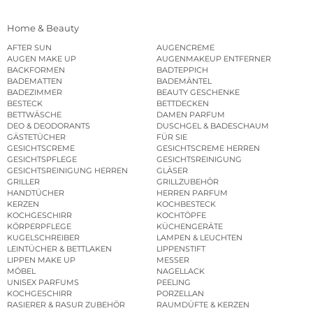
Home & Beauty
AFTER SUN
AUGENCREME
AUGEN MAKE UP
AUGENMAKEUP ENTFERNER
BACKFORMEN
BADTEPPICH
BADEMATTEN
BADEMÄNTEL
BADEZIMMER
BEAUTY GESCHENKE
BESTECK
BETTDECKEN
BETTWÄSCHE
DAMEN PARFUM
DEO & DEODORANTS
DUSCHGEL & BADESCHAUM
GÄSTETÜCHER
FÜR SIE
GESICHTSCREME
GESICHTSCREME HERREN
GESICHTSPFLEGE
GESICHTSREINIGUNG
GESICHTSREINIGUNG HERREN
GLÄSER
GRILLER
GRILLZUBEHÖR
HANDTÜCHER
HERREN PARFUM
KERZEN
KOCHBESTECK
KOCHGESCHIRR
KOCHTÖPFE
KÖRPERPFLEGE
KÜCHENGERÄTE
KUGELSCHREIBER
LAMPEN & LEUCHTEN
LEINTÜCHER & BETTLAKEN
LIPPENSTIFT
LIPPEN MAKE UP
MESSER
MÖBEL
NAGELLACK
UNISEX PARFUMS
PEELING
KOCHGESCHIRR
PORZELLAN
RASIERER & RASUR ZUBEHÖR
RAUMDÜFTE & KERZEN