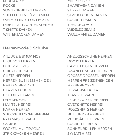
MIDI RÖCKE
MIDIKLEIDER
RÖCKE
SHAPEWEAR DAMEN
SONNENBRILLEN DAMEN
STIEFEL DAMEN
STIEFELETTEN FÜR DAMEN
STRICKJACKEN DAMEN
SWEATSHIRTS FÜR DAMEN
SOCKEN DAMEN
DIRNDL & TRACHTENKLEIDER
TRENCHCOATS
T-SHIRTS DAMEN
WIDELEG JEANS
WINTERJACKEN DAMEN
WOLLMÄNTEL DAMEN
Herrenmode & Schuhe
ANZÜGE & SMOKINGS
ANZUGSSCHUHE HERREN
BLOUSON HERREN
BOOTS HERREN
BOXERSHORTS
CARGOHOSEN HERREN
CHINOS HERREN
DAUNENJACKEN HERREN
GILETS HERREN
GROSSE GRÖSSEN HERREN
HERREN BUSINESSHEMDEN
HERREN FREIZEITHEMDEN
HERREN HEMDEN
HERRENHOSEN
HERRENJACKEN
HERRENSNEAKER
HOODIES HERREN
JEANS HERREN
LEDERHOSEN
LEDERJACKEN HERREN
MÄNTEL HERREN
OVERSHIRTS HERREN
PARKA HERREN
POLOSHIRTS HERREN
STRICKPULLOVER HERREN
PULLUNDER HERREN
PYJAMAS HERREN
RUCKSÄCKE HERREN
SAKKOS
SOCKEN HERREN
SOCKEN MULTIPACKS
SONNENBRILLEN HERREN
STRICKJACKEN HERREN
SWEATSHIRTS