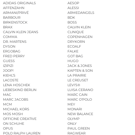
ADIDAS ORIGINALS
AESOP
AFFENZAHN
ALESSI
ARMANI/PRIVÉ
ARMEDANGELS
BARBOUR
BDK
BIRKENSTOCK
BOSS
BRAX
CALVIN KLEIN
CALVIN KLEIN JEANS
CLINIQUE
COMMA
COPENHAGEN
DR. MARTENS
DRYKORN
DYSON
ECOALF
ERGOBAG
FALKE
FRED PERRY
GOT BAG
GUESS
HUGO
IZIPIZI
JACK & JONES
JOOP!
KAPTEN & SON
KIEHL’S
LA PRAIRIE
LACOSTE
LE CREUSET
LENA HOSCHEK
LEVI’S®
LIEBESKIND BERLIN
LUISA CERANO
MAC
MARC CAIN
MARC JACOBS
MARC O’POLO
MCM
MEY
MICHAEL KORS
MONARI
MOS MOSH
NEW BALANCE
OFFICINE CREATIVE
OLYMP
ON SCHUHE
ONLY
OPUS
PAUL GREEN
POLO RALPH LAUREN
RAGWEAR