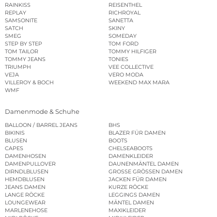
RAINKISS
REISENTHEL
REPLAY
RICHROYAL
SAMSONITE
SANETTA
SATCH
SKINY
SMEG
SOMEDAY
STEP BY STEP
TOM FORD
TOM TAILOR
TOMMY HILFIGER
TOMMY JEANS
TONIES
TRIUMPH
VEE COLLECTIVE
VEJA
VERO MODA
VILLEROY & BOCH
WEEKEND MAX MARA
WMF
Damenmode & Schuhe
BALLOON / BARREL JEANS
BHS
BIKINIS
BLAZER FÜR DAMEN
BLUSEN
BOOTS
CAPES
CHELSEABOOTS
DAMENHOSEN
DAMENKLEIDER
DAMENPULLOVER
DAUNENMÄNTEL DAMEN
DIRNDLBLUSEN
GROSSE GRÖSSEN DAMEN
HEMDBLUSEN
JACKEN FÜR DAMEN
JEANS DAMEN
KURZE RÖCKE
LANGE RÖCKE
LEGGINGS DAMEN
LOUNGEWEAR
MÄNTEL DAMEN
MARLENEHOSE
MAXIKLEIDER