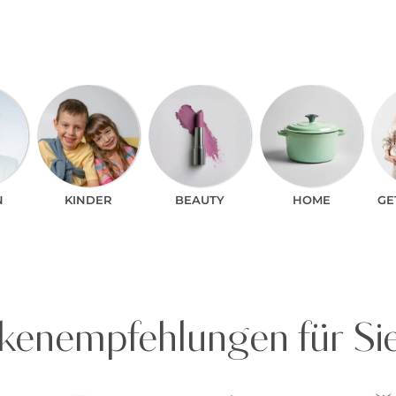
N
KINDER
BEAUTY
HOME
GE
enempfehlungen für Si