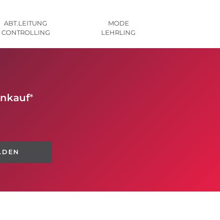
ABT.LEITUNG
MODE
CONTROLLING
LEHRLING
inkauf
*
LDEN