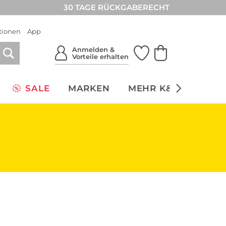
30 TAGE RÜCKGABERECHT
tionen
App
Anmelden &
Vorteile erhalten
SALE
MARKEN
MEHR K&Ö
NACH