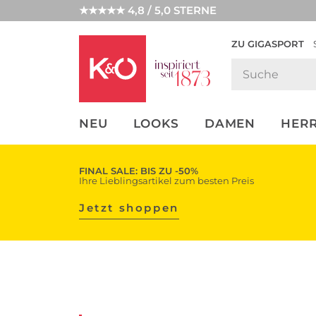
★★★★★ 4,8 / 5,0 STERNE
ZU GIGASPORT
FASHION-
UNSERE APP
CLICK &
CLICK &
TRENDS
COLLECT
RESERVE
NEU
LOOKS
DAMEN
HER
FINAL SALE: BIS ZU -50%
Ihre Lieblingsartikel zum besten Preis
Jetzt shoppen