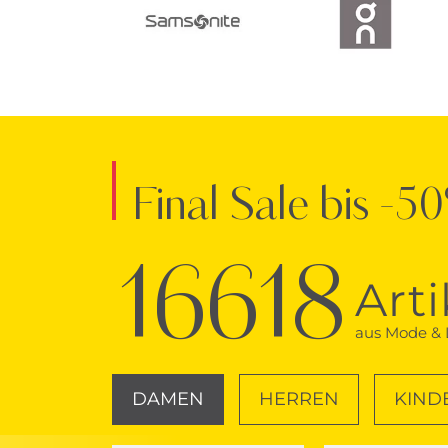
Final Sale bis -5
16618
Arti
aus Mode & L
DAMEN
HERREN
KIND