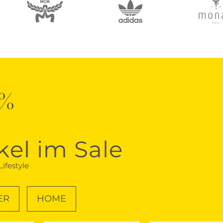
0%
kel im Sale
ifestyle
ER
HOME