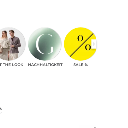
T THE LOOK
NACHHALTIGKEIT
SALE %
e