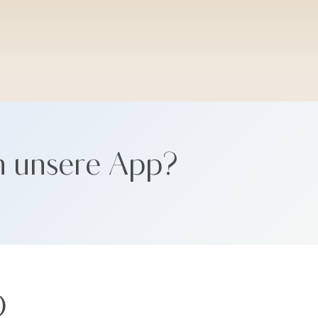
SANTORINI SOFT
n unsere App?
Ö