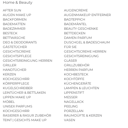
Home & Beauty
AFTER SUN
AUGENCREME
AUGEN MAKE UP
AUGENMAKEUP ENTFERNER
BACKFORMEN
BADTEPPICH
BADEMATTEN
BADEMÄNTEL
BADEZIMMER
BEAUTY GESCHENKE
BESTECK
BETTDECKEN
BETTWÄSCHE
DAMEN PARFUM
DEO & DEODORANTS
DUSCHGEL & BADESCHAUM
GÄSTETÜCHER
FÜR SIE
GESICHTSCREME
GESICHTSCREME HERREN
GESICHTSPFLEGE
GESICHTSREINIGUNG
GESICHTSREINIGUNG HERREN
GLÄSER
GRILLER
GRILLZUBEHÖR
HANDTÜCHER
HERREN PARFUM
KERZEN
KOCHBESTECK
KOCHGESCHIRR
KOCHTÖPFE
KÖRPERPFLEGE
KÜCHENGERÄTE
KUGELSCHREIBER
LAMPEN & LEUCHTEN
LEINTÜCHER & BETTLAKEN
LIPPENSTIFT
LIPPEN MAKE UP
MESSER
MÖBEL
NAGELLACK
UNISEX PARFUMS
PEELING
KOCHGESCHIRR
PORZELLAN
RASIERER & RASUR ZUBEHÖR
RAUMDÜFTE & KERZEN
TEINT | GESICHTS MAKE UP
VASEN