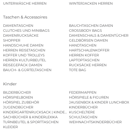
UNTERWÄSCHE HERREN
WINTERJACKEN HERREN
Taschen & Accessoires
DAMENTASCHEN
BAUCHTASCHEN DAMEN
CLUTCHES UND MINIBAGS
CROSSBODY BAGS
DAMENRUCKSÄCKE
DAMENSCHALS & DAMENTÜCHER
SHOPPER
GELDBÖRSEN DAMEN
HANDSCHUHE DAMEN
HANDTASCHEN
HERREN REISETASCHEN
HARTSCHALENKOFFER
KOFFER UND TROLLEYS
HERREN KOFFER
HERREN KULTURBEUTEL
LAPTOPTASCHEN
REISEGEPÄCK DAMEN
RUCKSÄCKE HERREN
BAUCH- & GÜRTELTASCHEN
TOTE BAG
Kinder
BILDERBÜCHER
FEDERMAPPEN
HÖRSPIELBOXEN
HÖRSPIELE & FIGUREN
HÖRSPIEL ZUBEHÖR
JAUSENBOX & KINDER LUNCHBOX
JUGENDBÜCHER
KINDERBÜCHER
KINDERGARTENRUCKSACK | KINDERGARTENBEUTEL
KUSCHELTIERE
SACHBÜCHER & KINDERLEXIKA
SCHULTASCHEN
TURNBEUTEL & SPORTTASCHEN
WEIHNACHTSKINDERBÜCHER
KLEIDER