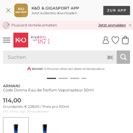
K&Ö & GIGASPORT APP
ZUR APP
Jetzt kostenlos downloaden
Pluscard Vorteile erhalten
KOSTENLOSER VERSAND* & RÜCKVERSAND
Jetzt anmelden
UNSERE APP
CLICK &
CLICK &
COLLECT
RESERVE
Beliebt!
13 Personen sehen sich diesen Artikel gerade an
ARMANI
Code Donna Eau de Parfum Vaporisateur 50ml
114,00
Grundpreis: € 228,00 / Preis pro 100ml
inkl. Mwst zzgl.
Versandkosten