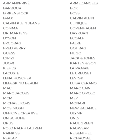
ARMANI/PRIVÉ
ARMEDANGELS
BARBOUR
BDK
BIRKENSTOCK
BOSS
BRAX
CALVIN KLEIN
CALVIN KLEIN JEANS
CLINIQUE
COMMA
COPENHAGEN
DR. MARTENS
DRYKORN
DYSON
ECOALF
ERGOBAG
FALKE
FRED PERRY
GOT BAG
GUESS
HUGO
IZIPIZI
JACK & JONES
JOOP!
KAPTEN & SON
KIEHL’S
LA PRAIRIE
LACOSTE
LE CREUSET
LENA HOSCHEK
LEVI’S®
LIEBESKIND BERLIN
LUISA CERANO
MAC
MARC CAIN
MARC JACOBS
MARC O’POLO
MCM
MEY
MICHAEL KORS
MONARI
MOS MOSH
NEW BALANCE
OFFICINE CREATIVE
OLYMP
ON SCHUHE
ONLY
OPUS
PAUL GREEN
POLO RALPH LAUREN
RAGWEAR
RAINKISS
REISENTHEL
REPLAY
RICHROYAL