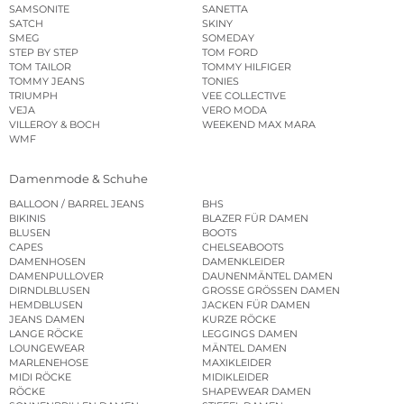
SAMSONITE
SANETTA
SATCH
SKINY
SMEG
SOMEDAY
STEP BY STEP
TOM FORD
TOM TAILOR
TOMMY HILFIGER
TOMMY JEANS
TONIES
TRIUMPH
VEE COLLECTIVE
VEJA
VERO MODA
VILLEROY & BOCH
WEEKEND MAX MARA
WMF
Damenmode & Schuhe
BALLOON / BARREL JEANS
BHS
BIKINIS
BLAZER FÜR DAMEN
BLUSEN
BOOTS
CAPES
CHELSEABOOTS
DAMENHOSEN
DAMENKLEIDER
DAMENPULLOVER
DAUNENMÄNTEL DAMEN
DIRNDLBLUSEN
GROSSE GRÖSSEN DAMEN
HEMDBLUSEN
JACKEN FÜR DAMEN
JEANS DAMEN
KURZE RÖCKE
LANGE RÖCKE
LEGGINGS DAMEN
LOUNGEWEAR
MÄNTEL DAMEN
MARLENEHOSE
MAXIKLEIDER
MIDI RÖCKE
MIDIKLEIDER
RÖCKE
SHAPEWEAR DAMEN