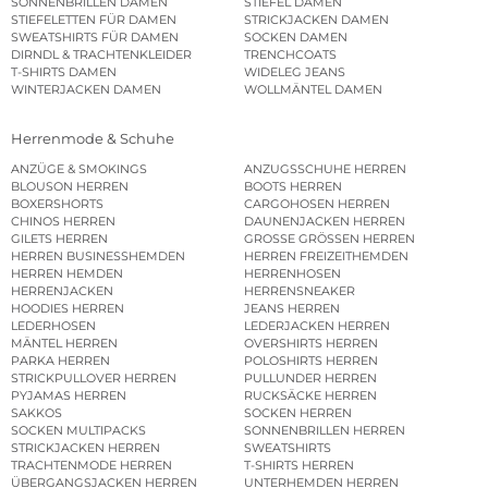
SONNENBRILLEN DAMEN
STIEFEL DAMEN
STIEFELETTEN FÜR DAMEN
STRICKJACKEN DAMEN
SWEATSHIRTS FÜR DAMEN
SOCKEN DAMEN
DIRNDL & TRACHTENKLEIDER
TRENCHCOATS
T-SHIRTS DAMEN
WIDELEG JEANS
WINTERJACKEN DAMEN
WOLLMÄNTEL DAMEN
Herrenmode & Schuhe
ANZÜGE & SMOKINGS
ANZUGSSCHUHE HERREN
BLOUSON HERREN
BOOTS HERREN
BOXERSHORTS
CARGOHOSEN HERREN
CHINOS HERREN
DAUNENJACKEN HERREN
GILETS HERREN
GROSSE GRÖSSEN HERREN
HERREN BUSINESSHEMDEN
HERREN FREIZEITHEMDEN
HERREN HEMDEN
HERRENHOSEN
HERRENJACKEN
HERRENSNEAKER
HOODIES HERREN
JEANS HERREN
LEDERHOSEN
LEDERJACKEN HERREN
MÄNTEL HERREN
OVERSHIRTS HERREN
PARKA HERREN
POLOSHIRTS HERREN
STRICKPULLOVER HERREN
PULLUNDER HERREN
PYJAMAS HERREN
RUCKSÄCKE HERREN
SAKKOS
SOCKEN HERREN
SOCKEN MULTIPACKS
SONNENBRILLEN HERREN
STRICKJACKEN HERREN
SWEATSHIRTS
TRACHTENMODE HERREN
T-SHIRTS HERREN
ÜBERGANGSJACKEN HERREN
UNTERHEMDEN HERREN