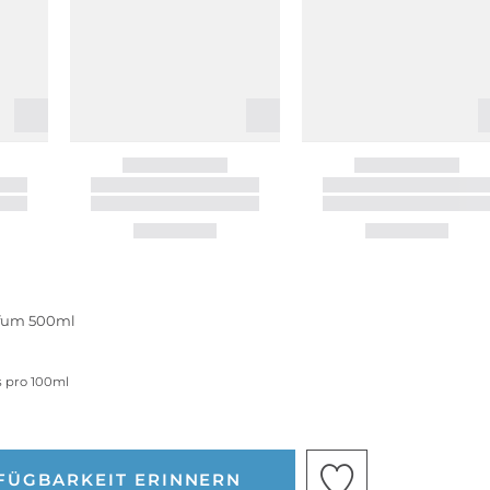
rfum 500ml
s pro 100ml
RFÜGBARKEIT ERINNERN