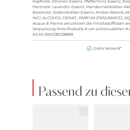
Kopfnote: Zitronen-Essenz, Pfefferminz-Essenz, Ros
Herznote: Lavandin-Essenz, Mandarinenblätter-Ak
Basisnote: Zedernblätter-Essenz, Ambra-Akkord, 
INCI: ALCOHOL DENAT., PARFUM (FRAGRANCE), A
Acqua di Parma aktualisiert die Inhaltsstofflisten 
Verpackung Ihres Produkts # um sicherzustellen # d
Art.Nr:2900281238889
Gratis Versand*
Passend zu diese