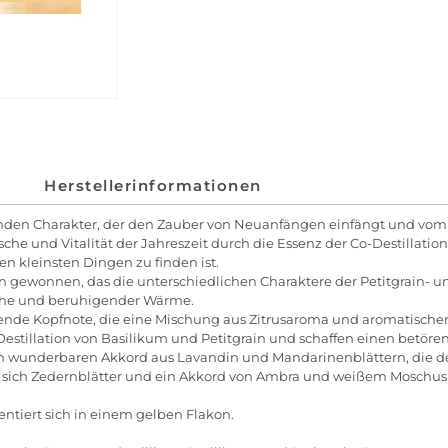
Herstellerinformationen
kelnden Charakter, der den Zauber von Neuanfängen einfängt und vo
rische und Vitalität der Jahreszeit durch die Essenz der Co-Destillati
en kleinsten Dingen zu finden ist.
n gewonnen, das die unterschiedlichen Charaktere der Petitgrain- un
sche und beruhigender Wärme.
bende Kopfnote, die eine Mischung aus Zitrusaroma und aromatische
Destillation von Basilikum und Petitgrain und schaffen einen betöre
n wunderbaren Akkord aus Lavandin und Mandarinenblättern, die dem 
n der sich Zedernblätter und ein Akkord von Ambra und weißem Mosch
ntiert sich in einem gelben Flakon.