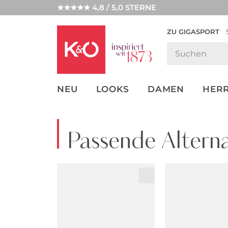
★★★★★ 4,8 / 5,0 STERNE
ZU GIGASPORT
FASHION-
UNSERE APP
CLICK &
CLICK &
TRENDS
COLLECT
RESERVE
NEU
LOOKS
DAMEN
HER
Passende Alterna