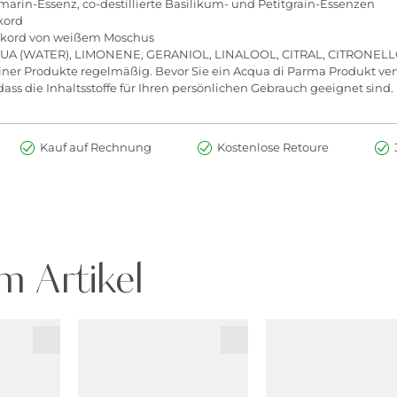
marin-Essenz, co-destillierte Basilikum- und Petitgrain-Essenzen
kord
Akkord von weißem Moschus
QUA (WATER), LIMONENE, GERANIOL, LINALOOL, CITRAL, CITRONEL
seiner Produkte regelmäßig. Bevor Sie ein Acqua di Parma Produkt verwe
ass die Inhaltsstoffe für Ihren persönlichen Gebrauch geeignet sind.
Kauf auf Rechnung
Kostenlose Retoure
m Artikel